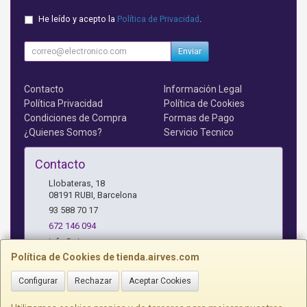
He leído y acepto la
Política de Privacidad
.
Enviar
Contacto
Información Legal
Política Privacidad
Política de Cookies
Condiciones de Compra
Formas de Pago
¿Quienes Somos?
Servicio Tecnico
Contacto
Llobateras, 18
08191
RUBI
,
Barcelona
93 588 70 17
672 146 094
info@airves.com
Política de Cookies de tienda.airves.com
Configurar
Rechazar
Aceptar Cookies
Horario
Lunes a Jueves - 17 a 20 horas