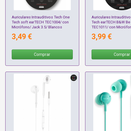
Auriculares Intrauditivos Tech One
Auriculares Intrauditiv
Tech soft earTECH TEC1004/ con
Tech earTECH B&W Be O
Micrófono/ Jack 3.5/ Blancos
TEC1011/ con Micrófon
Jack 3.5/ Blanco y Neg
3,49 €
3,99 €
Comprar
Comprar