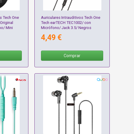
os Tech One
Auriculares Intrauditivos Tech One
riginal
Tech earTECH TEC1002/ con
o/ Mini
Micrófono/ Jack 3.5/ Negros
ro
4,49 €
Comprar