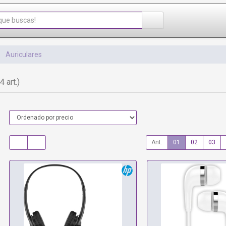
Auriculares
4 art.)
Ant.
01
02
03