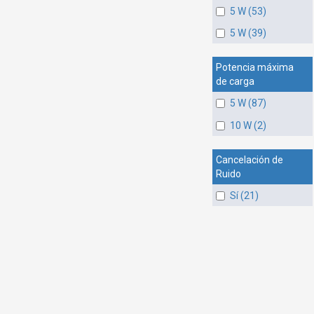
5 W (53)
5 W (39)
Potencia máxima
de carga
5 W (87)
10 W (2)
Cancelación de
Ruido
Sí (21)