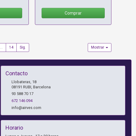
Comprar
...
14
Sig.
Mostrar
Contacto
Llobateras, 18
08191
RUBI
,
Barcelona
93 588 70 17
672 146 094
info@airves.com
Horario