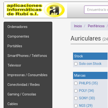
Inicio
Periféricos
Ordenadores
Componentes
Auriculares
(24
Portátiles
SmartPhones / Teléfonos
Stock
Solo con Stock
Televisor
Impresoras / Consumibles
Marcas
PHILIPS (35)
Conectividad / Redes
POLY (34)
Gaming / Consolas
SONY (30)
Cables
NGS (29)