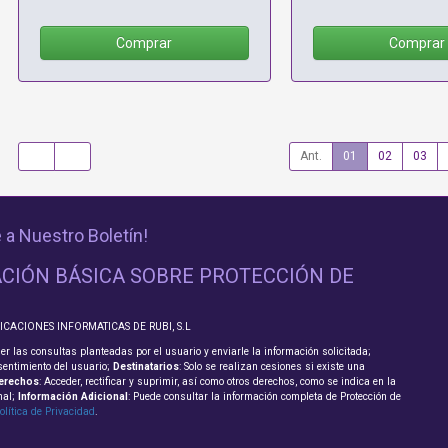
Comprar
Comprar
Ant.
01
02
03
 a Nuestro Boletín!
CIÓN BÁSICA SOBRE PROTECCIÓN DE
LICACIONES INFORMATICAS DE RUBI, S.L
er las consultas planteadas por el usuario y enviarle la información solicitada;
sentimiento del usuario;
Destinatarios
: Solo se realizan cesiones si existe una
erechos
: Acceder, rectificar y suprimir, así como otros derechos, como se indica en la
nal;
Información Adicional
: Puede consultar la información completa de Protección de
olítica de Privacidad
.