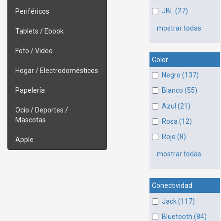
JBL (27)
Periféricos
mostrar todas
Tablets / Ebook
Foto / Video
Color
Hogar / Electrodomésticos
Negro (137)
Papelería
Blanco (55)
Azul (21)
Ocio / Deportes /
Mascotas
Rosa (12)
Rojo (8)
Apple
mostrar todas
Conectividad
Jack (117)
Bluetooth (84)