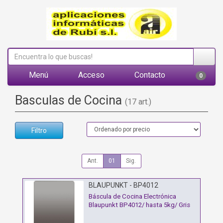
Menú
Acceso
Contacto
0
Basculas de Cocina
(17 art.)
Filtro
Ant.
01
Sig.
BLAUPUNKT - BP4012
Báscula de Cocina Electrónica
Blaupunkt BP4012/ hasta 5kg/ Gris