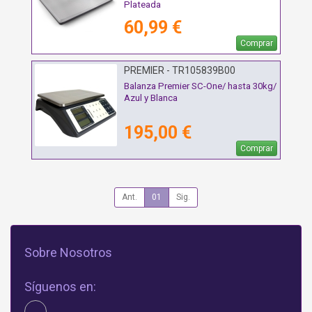
Plateada
60,99 €
Comprar
PREMIER - TR105839B00
Balanza Premier SC-One/ hasta 30kg/
Azul y Blanca
195,00 €
Comprar
Ant.
01
Sig.
Sobre Nosotros
Síguenos en: