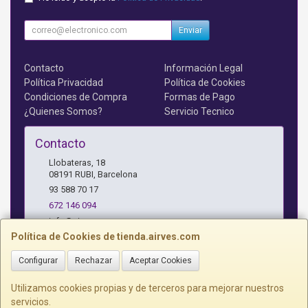
Enviar
Contacto
Información Legal
Política Privacidad
Política de Cookies
Condiciones de Compra
Formas de Pago
¿Quienes Somos?
Servicio Tecnico
Contacto
Llobateras, 18
08191
RUBI
,
Barcelona
93 588 70 17
672 146 094
info@airves.com
Política de Cookies de tienda.airves.com
Configurar
Rechazar
Aceptar Cookies
Horario
Lunes a Jueves - 17 a 20 horas
Utilizamos cookies propias y de terceros para mejorar nuestros
servicios.