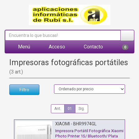
Menú
Acceso
Contacto
0
Impresoras fotográficas portátiles
(3 art.)
Filtro
Ant.
01
Sig.
XIAOMI - BHR9974GL
Impresora Portátil Fotográfica Xiaomi
Photo Printer 1S/ Bluetooth/ Plata