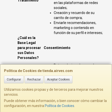
Tratamiento
en las plataformas de redes
sociales;
Creación y recuerdo de su
carrito de compra;
Enviarle recomendaciones,
marketing o contenido en
función de su perfil e intereses;
¿Cuál es la
Base Legal
para procesar
Consentimiento
sus Datos
Personales?
Datos relacionados con el uso
de las aplicaciones o webs;
Política de Cookies de tienda.airves.com
Datos relacionados con la
Configurar
Rechazar
Aceptar Cookies
página web de la que vienes;
Detalles de registro;
Utilizamos cookies propias y de terceros para mejorar nuestros
Páginas que visitaste;
servicios.
Videos que viste;
Anuncios en los que haces click;
Puede obtener más información, o bien conocer cómo cambiar la
Productos que buscas;
configuración, en nuestra
Política de Cookies
.
¿Qué Datos
Ubicación;