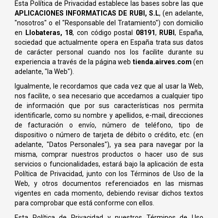
Esta Política de Privacidad establece las bases sobre las que
APLICACIONES INFORMATICAS DE RUBI, S.L
, (en adelante,
"nosotros" o el "Responsable del Tratamiento") con domicilio
en
Llobateras, 18
, con código postal
08191
,
RUBI
, España,
sociedad que actualmente opera en España trata sus datos
de carácter personal cuando nos los facilite durante su
experiencia a través de la página web
tienda.airves.com
(en
adelante, "la Web").
Igualmente, le recordamos que cada vez que al usar la Web,
nos facilite, o sea necesario que accedamos a cualquier tipo
de información que por sus características nos permita
identificarle, como su nombre y apellidos, e-mail, direcciones
de facturación o envío, número de teléfono, tipo de
dispositivo o número de tarjeta de débito o crédito, etc. (en
adelante, "Datos Personales"), ya sea para navegar por la
misma, comprar nuestros productos o hacer uso de sus
servicios o funcionalidades, estará bajo la aplicación de esta
Política de Privacidad, junto con los Términos de Uso de la
Web, y otros documentos referenciados en las mismas
vigentes en cada momento, debiendo revisar dichos textos
para comprobar que está conforme con ellos.
Esta Política de Privacidad y nuestros Términos de Uso