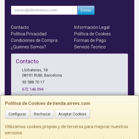
Enviar
Contacto
Información Legal
Política Privacidad
Política de Cookies
Condiciones de Compra
Formas de Pago
¿Quienes Somos?
Servicio Tecnico
Contacto
Llobateras, 18
08191
RUBI
,
Barcelona
93 588 70 17
672 146 094
info@airves.com
Política de Cookies de tienda.airves.com
Configurar
Rechazar
Aceptar Cookies
Horario
Lunes a Jueves - 17 a 20 horas
Utilizamos cookies propias y de terceros para mejorar nuestros
servicios.