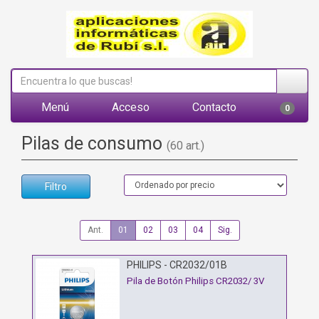
Menú
Acceso
Contacto
0
Pilas de consumo
(60 art.)
Filtro
Ant.
01
02
03
04
Sig.
PHILIPS - CR2032/01B
Pila de Botón Philips CR2032/ 3V