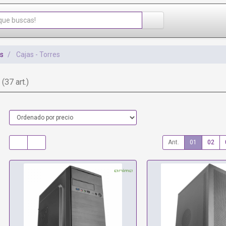
s
Cajas - Torres
s
(37 art.)
Ant.
01
02