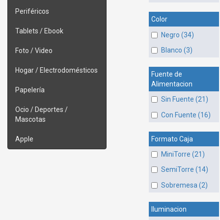
Periféricos
Color
Tablets / Ebook
Negro (34)
Blanco (3)
Foto / Video
Hogar / Electrodomésticos
Fuente de
Alimentacion
Papelería
Sin Fuente (21)
Ocio / Deportes /
Con Fuente (16)
Mascotas
Formato Caja
Apple
MiniTorre (21)
SemiTorre (14)
Sobremesa (2)
Iluminacion