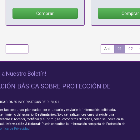
Comprar
Comprar
Ant.
01
02
 a Nuestro Boletín!
CIÓN BÁSICA SOBRE PROTECCIÓN DE
LICACIONES INFORMATICAS DE RUBI, S.L
er las consultas planteadas por el usuario y enviarle la información solicitada;
sentimiento del usuario;
Destinatarios
: Solo se realizan cesiones si existe una
erechos
: Acceder, rectificar y suprimir, así como otros derechos, como se indica en la
nal;
Información Adicional
: Puede consultar la información completa de Protección de
olítica de Privacidad
.