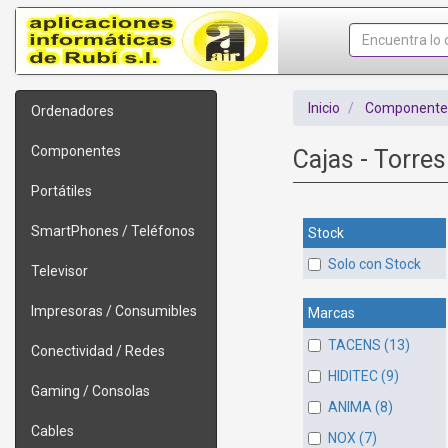
Inicio
Componente
Ordenadores
Componentes
Cajas - Torre
Portátiles
SmartPhones / Teléfonos
Stock
Solo con Stock
Televisor
Impresoras / Consumibles
Marcas
TACENS (13)
Conectividad / Redes
HIDITEC (9)
Gaming / Consolas
ANIMA (8)
Cables
NOX (7)