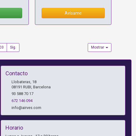
Avísame
03
Sig.
Mostrar
Contacto
Llobateras, 18
08191
RUBI
,
Barcelona
93 588 70 17
672 146 094
info@airves.com
Horario