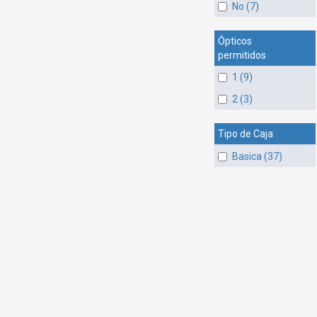
No (7)
Ópticos
permitidos
1 (9)
2 (3)
Tipo de Caja
Basica (37)