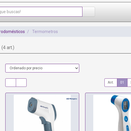
trodomésticos
Termometros
s
(4 art.)
Ant.
01