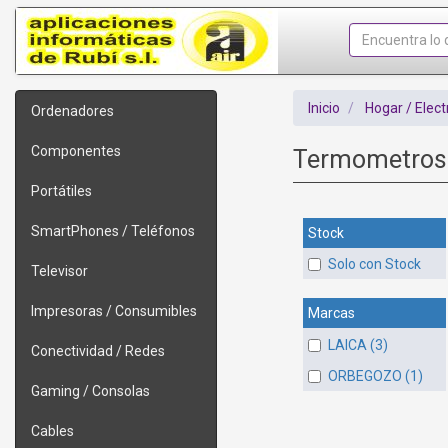
Inicio
Hogar / Elec
Ordenadores
Componentes
Termometro
Portátiles
SmartPhones / Teléfonos
Stock
Solo con Stock
Televisor
Impresoras / Consumibles
Marcas
LAICA (3)
Conectividad / Redes
ORBEGOZO (1)
Gaming / Consolas
Cables