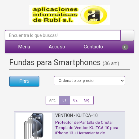
Menú
Acceso
Contacto
0
Fundas para Smartphones
(36 art.)
Filtro
Ant.
01
02
Sig.
VENTION - KUITCA-10
Protector de Pantalla de Cristal
Templado Vention KUITCA-10 para
iPhone 13 + Herramienta de
Instalación Antipolvo