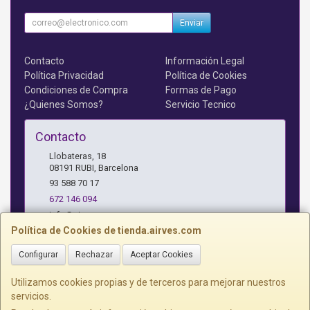
Enviar
Contacto
Información Legal
Política Privacidad
Política de Cookies
Condiciones de Compra
Formas de Pago
¿Quienes Somos?
Servicio Tecnico
Contacto
Llobateras, 18
08191
RUBI
,
Barcelona
93 588 70 17
672 146 094
info@airves.com
Política de Cookies de tienda.airves.com
Configurar
Rechazar
Aceptar Cookies
Horario
Lunes a Jueves - 17 a 20 horas
Utilizamos cookies propias y de terceros para mejorar nuestros
servicios.