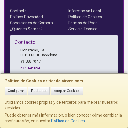
Contacto
Información Legal
Política Privacidad
Política de Cookies
Condiciones de Compra
Formas de Pago
¿Quienes Somos?
Servicio Tecnico
Contacto
Llobateras, 18
08191
RUBI
,
Barcelona
93 588 70 17
672 146 094
info@airves.com
Política de Cookies de tienda.airves.com
Configurar
Rechazar
Aceptar Cookies
Horario
Lunes a Jueves - 17 a 20 horas
Utilizamos cookies propias y de terceros para mejorar nuestros
servicios.
Puede obtener más información, o bien conocer cómo cambiar la
configuración, en nuestra
Política de Cookies
.
, , , , España. - C.I.F.: B59366997 - Tfno: