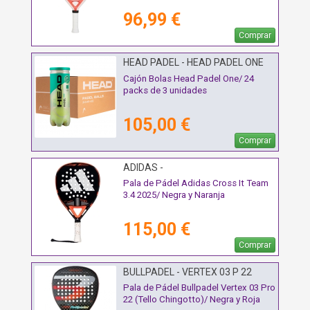
96,99 €
Comprar
HEAD PADEL - HEAD PADEL ONE
72U
Cajón Bolas Head Padel One/ 24
packs de 3 unidades
105,00 €
Comprar
ADIDAS -
Pala de Pádel Adidas Cross It Team
3.4 2025/ Negra y Naranja
115,00 €
Comprar
BULLPADEL - VERTEX 03 P 22
Pala de Pádel Bullpadel Vertex 03 Pro
22 (Tello Chingotto)/ Negra y Roja