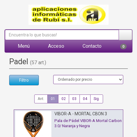
Menú
Acceso
Contacto
0
Padel
(57 art.)
Filtro
Ant.
01
02
03
04
Sig.
VIBOR-A - MORTAL CBON 3
Pala de Pádel VIBOR-A Mortal Carbon
3.0/ Naranja y Negra