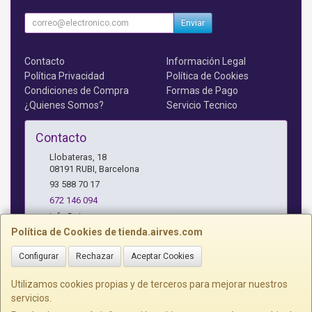
Enviar
Contacto
Información Legal
Política Privacidad
Política de Cookies
Condiciones de Compra
Formas de Pago
¿Quienes Somos?
Servicio Tecnico
Contacto
Llobateras, 18
08191
RUBI
,
Barcelona
93 588 70 17
672 146 094
info@airves.com
Política de Cookies de tienda.airves.com
Configurar
Rechazar
Aceptar Cookies
Horario
Lunes a Jueves - 17 a 20 horas
Utilizamos cookies propias y de terceros para mejorar nuestros
servicios.