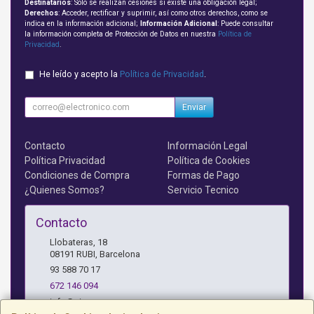
Destinatarios
: Solo se realizan cesiones si existe una obligación legal;
Derechos
: Acceder, rectificar y suprimir, así como otros derechos, como se
indica en la información adicional;
Información Adicional
: Puede consultar
la información completa de Protección de Datos en nuestra
Política de
Privacidad
.
He leído y acepto la
Política de Privacidad
.
Enviar
Contacto
Información Legal
Política Privacidad
Política de Cookies
Condiciones de Compra
Formas de Pago
¿Quienes Somos?
Servicio Tecnico
Contacto
Llobateras, 18
08191
RUBI
,
Barcelona
93 588 70 17
672 146 094
info@airves.com