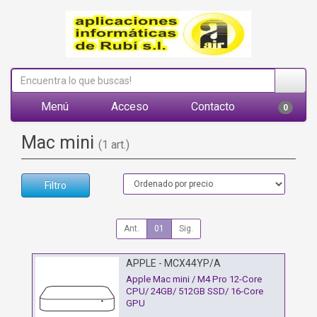
Menú
Acceso
Contacto
0
Mac mini
(1 art.)
Filtro
Ant.
01
Sig.
APPLE - MCX44YP/A
Apple Mac mini / M4 Pro 12-Core
CPU/ 24GB/ 512GB SSD/ 16-Core
GPU