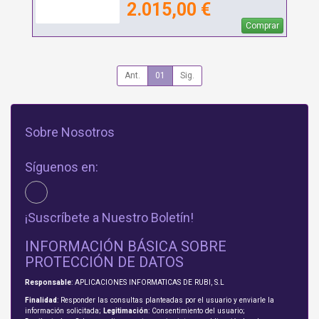
2.015,00 €
Comprar
Ant.
01
Sig.
Sobre Nosotros
Síguenos en:
¡Suscríbete a Nuestro Boletín!
INFORMACIÓN BÁSICA SOBRE
PROTECCIÓN DE DATOS
Responsable
: APLICACIONES INFORMATICAS DE RUBI, S.L
Finalidad
: Responder las consultas planteadas por el usuario y enviarle la
información solicitada;
Legitimación
: Consentimiento del usuario;