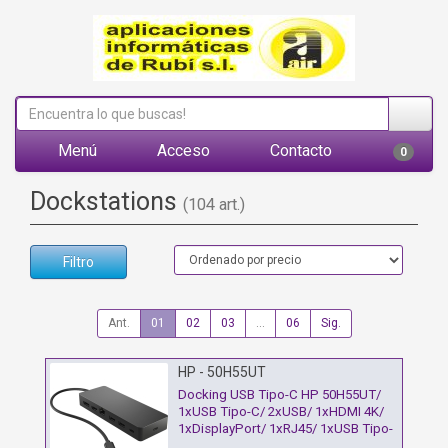
Menú
Acceso
Contacto
0
Dockstations
(104 art.)
Filtro
Ant.
01
02
03
...
06
Sig.
HP - 50H55UT
Docking USB Tipo-C HP 50H55UT/
1xUSB Tipo-C/ 2xUSB/ 1xHDMI 4K/
1xDisplayPort/ 1xRJ45/ 1xUSB Tipo-
C PD