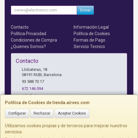
Enviar
Contacto
Información Legal
Política Privacidad
Política de Cookies
Condiciones de Compra
Formas de Pago
¿Quienes Somos?
Servicio Tecnico
Contacto
Llobateras, 18
08191
RUBI
,
Barcelona
93 588 70 17
672 146 094
info@airves.com
Política de Cookies de tienda.airves.com
Configurar
Rechazar
Aceptar Cookies
Horario
Lunes a Jueves - 17 a 20 horas
Utilizamos cookies propias y de terceros para mejorar nuestros
servicios.