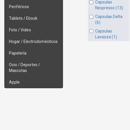
Capsulas
Periféricos
Nespresso (13)
Capsulas Delta
Tablets / Ebook
(6)
Foto / Video
Capsulas
Lavazza (1)
Hogar / Electrodomésticos
Papelería
Ocio / Deportes /
Mascotas
Apple