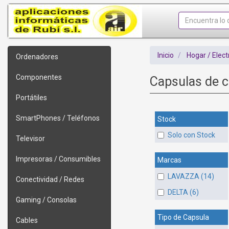
Inicio
Hogar / Elec
Ordenadores
Componentes
Capsulas de 
Portátiles
SmartPhones / Teléfonos
Stock
Solo con Stock
Televisor
Impresoras / Consumibles
Marcas
LAVAZZA (14)
Conectividad / Redes
DELTA (6)
Gaming / Consolas
Tipo de Capsula
Cables