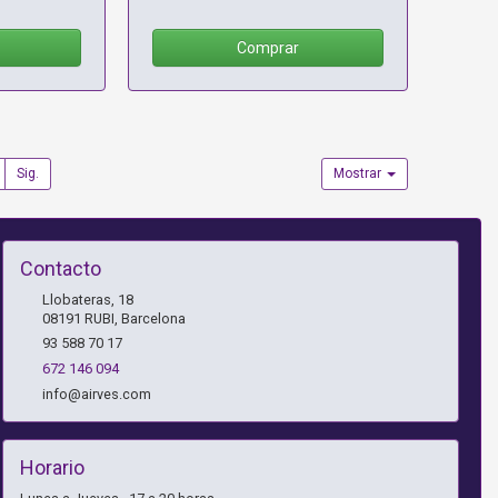
Comprar
Sig.
Mostrar
Contacto
Llobateras, 18
08191
RUBI
,
Barcelona
93 588 70 17
672 146 094
info@airves.com
Horario