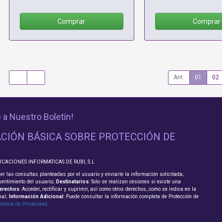
Comprar
Comprar
Ant.
01
02
 a Nuestro Boletín!
CIÓN BÁSICA SOBRE PROTECCIÓN DE
LICACIONES INFORMATICAS DE RUBI, S.L
er las consultas planteadas por el usuario y enviarle la información solicitada;
sentimiento del usuario;
Destinatarios
: Solo se realizan cesiones si existe una
erechos
: Acceder, rectificar y suprimir, así como otros derechos, como se indica en la
nal;
Información Adicional
: Puede consultar la información completa de Protección de
olítica de Privacidad
.