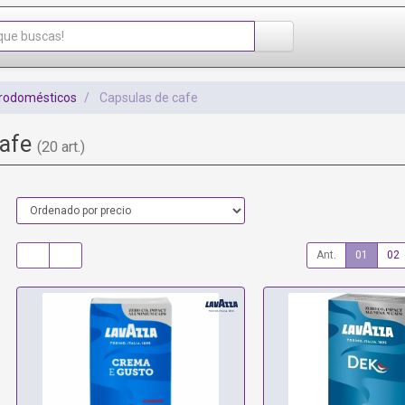
trodomésticos
Capsulas de cafe
cafe
(20 art.)
Ant.
01
02