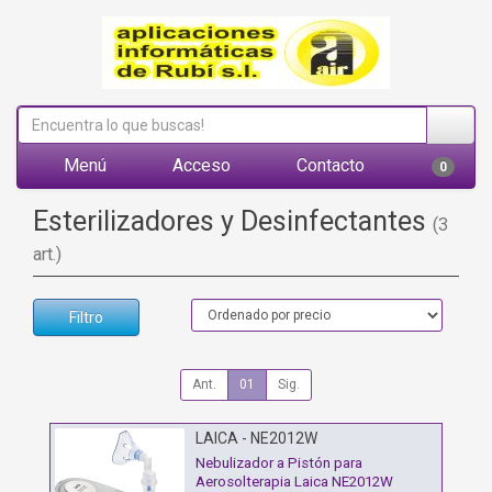
Menú
Acceso
Contacto
0
Esterilizadores y Desinfectantes
(3
art.)
Filtro
Ant.
01
Sig.
LAICA - NE2012W
Nebulizador a Pistón para
Aerosolterapia Laica NE2012W