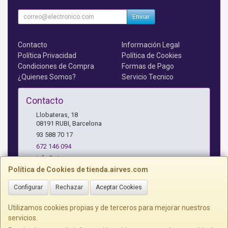
Enviar
Contacto
Información Legal
Política Privacidad
Política de Cookies
Condiciones de Compra
Formas de Pago
¿Quienes Somos?
Servicio Tecnico
Contacto
Llobateras, 18
08191
RUBI
,
Barcelona
93 588 70 17
672 146 094
info@airves.com
Política de Cookies de tienda.airves.com
Configurar
Rechazar
Aceptar Cookies
Horario
Lunes a Jueves - 17 a 20 horas
Utilizamos cookies propias y de terceros para mejorar nuestros
servicios.