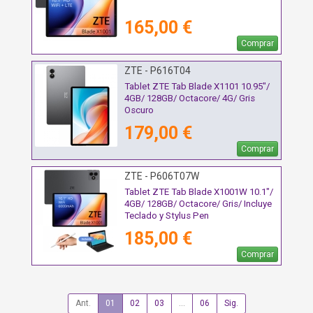
165,00 €
Comprar
ZTE - P616T04
Tablet ZTE Tab Blade X1101 10.95"/
4GB/ 128GB/ Octacore/ 4G/ Gris
Oscuro
179,00 €
Comprar
ZTE - P606T07W
Tablet ZTE Tab Blade X1001W 10.1"/
4GB/ 128GB/ Octacore/ Gris/ Incluye
Teclado y Stylus Pen
185,00 €
Comprar
Ant.
01
02
03
...
06
Sig.