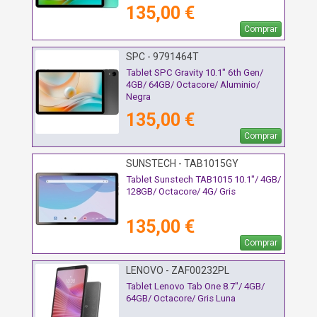
135,00 €
Comprar
SPC - 9791464T
Tablet SPC Gravity 10.1" 6th Gen/
4GB/ 64GB/ Octacore/ Aluminio/
Negra
135,00 €
Comprar
SUNSTECH - TAB1015GY
Tablet Sunstech TAB1015 10.1"/ 4GB/
128GB/ Octacore/ 4G/ Gris
135,00 €
Comprar
LENOVO - ZAF00232PL
Tablet Lenovo Tab One 8.7"/ 4GB/
64GB/ Octacore/ Gris Luna