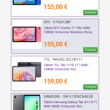
155,00 €
Comprar
SPC - 97924128P
Tablet SPC Gravity 11" 6th/ 4GB/
128GB/ Octacore/ Aluminio/ Rosa
155,00 €
Comprar
TCL - 9465X2-2CLCA111
Tablet TCL Tab 11 FE 11"/ 4GB/
128GB/ Octacore/ Gris
159,00 €
Comprar
SAMSUNG - SM-X130NZAAEUB
Tablet Samsung Galaxy Tab A11 8.7"/
4GB/ 64GB/ Octacore/ Gris