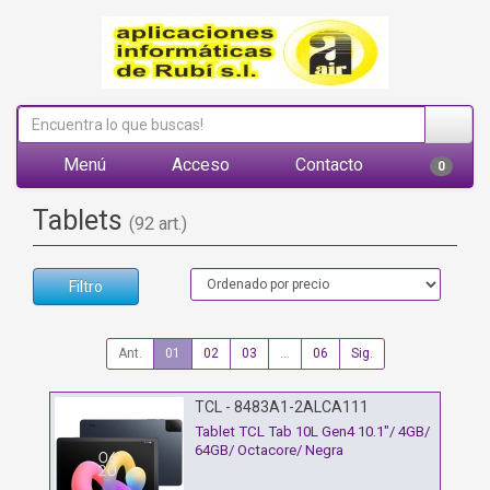
Menú
Acceso
Contacto
0
Tablets
(92 art.)
Filtro
Ant.
01
02
03
...
06
Sig.
TCL - 8483A1-2ALCA111
Tablet TCL Tab 10L Gen4 10.1"/ 4GB/
64GB/ Octacore/ Negra