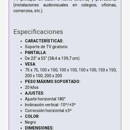
(instalaciones audiovisuales en colegios, oficinas,
comercios, etc.).
Especificaciones
CARACTERÍSTICAS:
Soporte de TV giratorio
PANTALLA:
De 23'' a 55'' (58,4 a 139,7 cm)
VESA
:
75 x 75, 100 x 100, 100 x 150, 150 x 100, 150 x 150,
200 x 100, 200 x 200
PESO MÁXIMO SOPORTADO:
20 kilos
AJUSTES:
Ajuste horizontal 180°
Inclinación vertical -10º/+3º
Corrección horizontal ±3º
COLOR
:
Negro
DIMENSIONES: