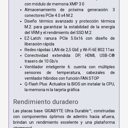
con módulo de memoria XMP 3.0
Almacenamiento de próxima generación: 3
conectores PCIe 4.0 x4 M.2
Diseño térmico avanzado y protección térmica
M.2: para garantizar la estabilidad de la energía
del VRM y el rendimiento del SSD M.2
EZ-Latch: ranura PCIe 5.0x16 con diseño de
liberación rápida
Redes rápidas: LAN de 2,5 GbE y Wi-Fi 6E 802.11ax
Conectividad extendida: DP, HDMI, USB-C®
trasero de 10 Gb/s
Ventilador inteligente 6: cuenta con múltiples
sensores de temperatura, cabezales de
ventilador híbridos con función FAN STOP
Q-Flash Plus: Actualice la BIOS sin instalar la CPU,
la memoria ni la tarjeta gráfica
Rendimiento duradero
Las placas base GIGABYTE Ultra Durable™, construidas
con componentes óptimos de adentro hacia afuera,
brindan un rendimiento excelente y una plataforma
atemporal.