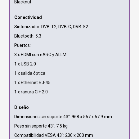
Blacknut
Conectividad
Sintonizador: DVB-T2, DVB-C, DVB-S2
Bluetooth: 5.3
Puertos:
3 x HDMI con eARC y ALLM
1 x USB 2.0
1 x salida óptica
1 x Ethernet RJ-45
1 x ranura CI+ 2.0
Diseño
Dimensiones sin soporte 43": 968 x 567 x 67.9 mm
Peso sin soporte 43": 7.5 kg
Compatibilidad VESA 43": 200 x 200 mm