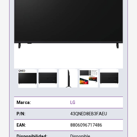
Marca:
LG
P/N:
43QNED8EB3F.AEU
EAN:
8806096717486
Disponibilidad:
Disponible