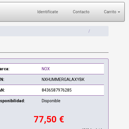
Identifícate
Contacto
Carrito
arca:
NOX
/N:
NXHUMMERGALAXYBK
AN:
8436587976285
sponibilidad:
Disponible
77,50 €