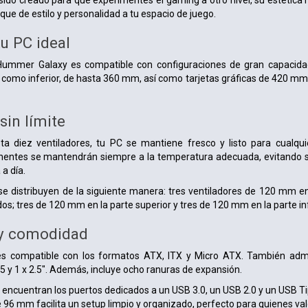
sido creado para que experimentes el gaming a otro nivel, su estética m
que de estilo y personalidad a tu espacio de juego.
u PC ideal
Hummer Galaxy es compatible con configuraciones de gran capacidad
or como inferior, de hasta 360 mm, así como tarjetas gráficas de 420
sin límite
a diez ventiladores, tu PC se mantiene fresco y listo para cualqu
ntes se mantendrán siempre a la temperatura adecuada, evitando s
 a día.
se distribuyen de la siguiente manera: tres ventiladores de 120 mm e
dos; tres de 120 mm en la parte superior y tres de 120 mm en la parte inf
 y comodidad
 compatible con los formatos ATX, ITX y Micro ATX. También admit
.5 y 1 x 2.5". Además, incluye ocho ranuras de expansión.
e encuentran los puertos dedicados a un USB 3.0, un USB 2.0 y un USB T
 96 mm facilita un setup limpio y organizado, perfecto para quienes valo