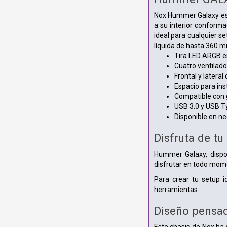
Nox Hummer Galaxy es 
a su interior conforma
ideal para cualquier s
líquida de hasta 360 m
Tira LED ARGB en
Cuatro ventilad
Frontal y latera
Espacio para ins
Compatible con 
USB 3.0 y USB Ty
Disponible en ne
Disfruta de t
Hummer Galaxy, dispon
disfrutar en todo mome
Para crear tu setup id
herramientas.
Diseño pensad