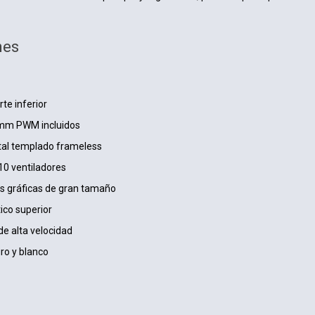
nes
te inferior
 mm PWM incluidos
istal templado frameless
10 ventiladores
as gráficas de gran tamaño
ico superior
e alta velocidad
ro y blanco