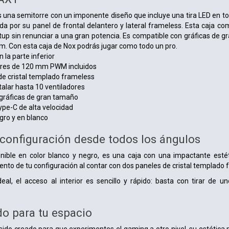
una semitorre con un imponente diseño que incluye una tira LED en to
da por su panel de frontal delantero y lateral frameless. Esta caja c
etup sin renunciar a una gran potencia. Es compatible con gráficas de 
m. Con esta caja de Nox podrás jugar como todo un pro.
 la parte inferior
ores de 120 mm PWM incluidos
l de cristal templado frameless
talar hasta 10 ventiladores
gráficas de gran tamaño
pe-C de alta velocidad
gro y en blanco
u configuración desde todos los ángulos
ible en color blanco y negro, es una caja con una impactante estét
nto de tu configuración al contar con dos paneles de cristal templado 
eal, el acceso al interior es sencillo y rápido: basta con tirar de u
o para tu espacio