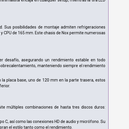
inimalista encaja en cualquier setup, mientras la tira LED
. Sus posibilidades de montaje admiten refrigeraciones
 mm y CPU de 165 mm. Este chasis de Nox permite numerosas
ier desafío, asegurando un rendimiento estable en todo
obrecalentamiento, manteniendo siempre el rendimiento
n la placa base, uno de 120 mm en la parte trasera, estos
erior.
e múltiples combinaciones de hasta tres discos duros:
ipo C, así como las conexiones HD de audio y micrófono. Su
ran el estilo tanto como el rendimiento.