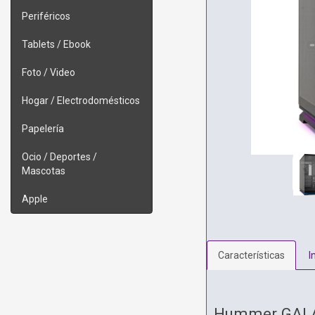
Periféricos
Tablets / Ebook
Foto / Video
Hogar / Electrodomésticos
Papelería
Ocio / Deportes /
Mascotas
Apple
Características
I
Hummer GAL