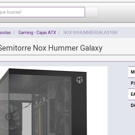
nsolas
Gaming - Cajas ATX
NOX NXHUMMERGALAXYBK
Semitorre Nox Hummer Galaxy
M
P
E
Di