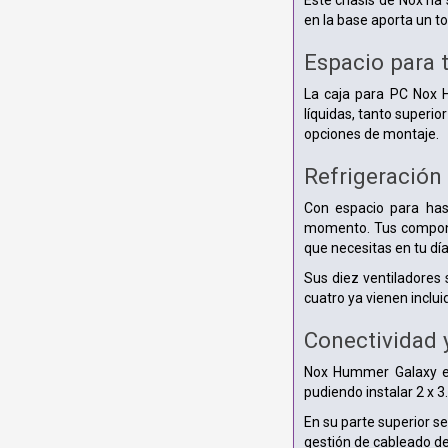
Este chasis de Nox ha 
en la base aporta un to
Espacio para t
La caja para PC Nox 
líquidas, tanto superi
opciones de montaje.
Refrigeración 
Con espacio para hast
momento. Tus compone
que necesitas en tu día
Sus diez ventiladores 
cuatro ya vienen inclui
Conectividad
Nox Hummer Galaxy es
pudiendo instalar 2 x 3
En su parte superior s
gestión de cableado de