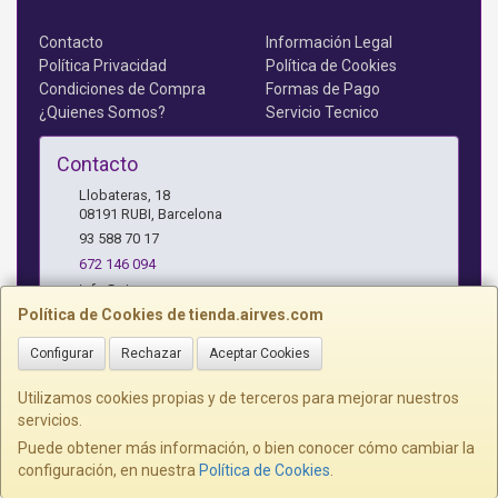
Contacto
Información Legal
Política Privacidad
Política de Cookies
Condiciones de Compra
Formas de Pago
¿Quienes Somos?
Servicio Tecnico
Contacto
Llobateras, 18
08191
RUBI
,
Barcelona
93 588 70 17
672 146 094
info@airves.com
Política de Cookies de tienda.airves.com
Configurar
Rechazar
Aceptar Cookies
Horario
Lunes a Jueves - 17 a 20 horas
Utilizamos cookies propias y de terceros para mejorar nuestros
servicios.
Puede obtener más información, o bien conocer cómo cambiar la
configuración, en nuestra
Política de Cookies
.
, , , , España. - C.I.F.: B59366997 - Tfno: