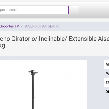
Soportes TV
AISENS CT80TSE-075
cho Giratorio/ Inclinable/ Extensible A
kg
M
P
E
Di