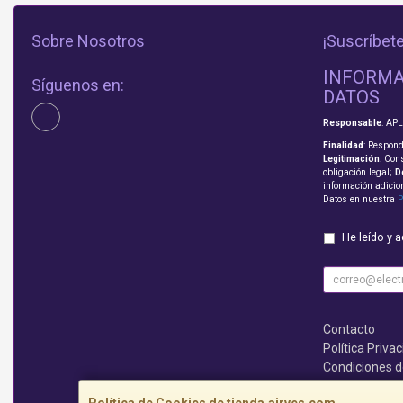
Sobre Nosotros
¡Suscríbete
INFORMA
Síguenos en:
DATOS
Responsable
: AP
Finalidad
: Respond
Legitimación
: Con
obligación legal;
D
información adicio
Datos en nuestra
P
He leído y 
Contacto
Política Priva
Condiciones 
¿Quienes So