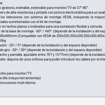
s:
 giratorio, inclinable, extensible para monitor/TV de 37”-80”
ero de alta resistencia y pintado con pintura electrostática para un aca
los televisores con sistema de montaje VESA, incluyendo la mayor
iales suministrados con el kit de montaje.
r en techos planos o inclinados para una instalación flexible y cómoda.
 de la base de montaje: -60º / +60º. (depende de la instalación y del es
00x400mm (Compatible con VESA de 200x200,300x200,300x300,400
50kg
ción: -25º / 5º (depende de la instalación y del espacio disponible)
 giro: -30º / 30º (depende de la instalación y del espacio disponible)
techo y pantalla: ajustable entre 707 y 1577mm (depende de la instalació
s: dispone de unos orificios para poder introducir los cables por el inte
techo para monitor/TV
je (No incluye herramientas)
strucciones multi idioma