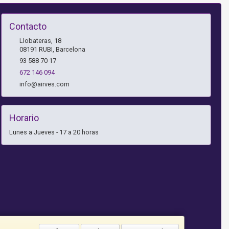
Contacto
Llobateras, 18
08191
RUBI
,
Barcelona
93 588 70 17
672 146 094
info@airves.com
Horario
Lunes a Jueves - 17 a 20 horas