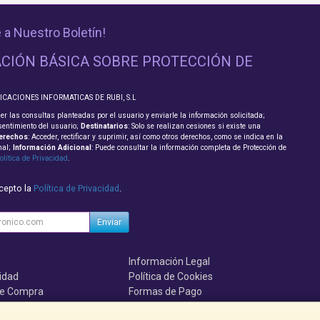
 a Nuestro Boletín!
CIÓN BÁSICA SOBRE PROTECCIÓN DE
LICACIONES INFORMATICAS DE RUBI, S.L
er las consultas planteadas por el usuario y enviarle la información solicitada;
sentimiento del usuario;
Destinatarios
: Solo se realizan cesiones si existe una
erechos
: Acceder, rectificar y suprimir, así como otros derechos, como se indica en la
nal;
Información Adicional
: Puede consultar la información completa de Protección de
olítica de Privacidad
.
acepto la
Política de Privacidad
.
Enviar
Información Legal
cidad
Política de Cookies
de Compra
Formas de Pago
mos?
Servicio Tecnico