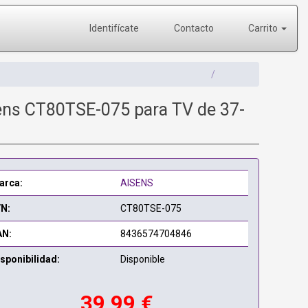
Identifícate
Contacto
Carrito
isens CT80TSE-075 para TV de 37-
arca:
AISENS
/N:
CT80TSE-075
AN:
8436574704846
sponibilidad:
Disponible
39,99 €