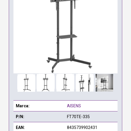
Marca:
AISENS
P/N:
FT70TE-335
EAN:
8435739902431