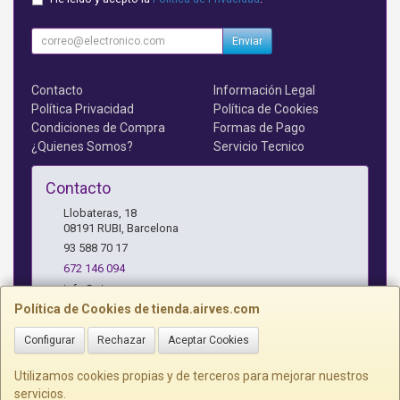
Enviar
Contacto
Información Legal
Política Privacidad
Política de Cookies
Condiciones de Compra
Formas de Pago
¿Quienes Somos?
Servicio Tecnico
Contacto
Llobateras, 18
08191
RUBI
,
Barcelona
93 588 70 17
672 146 094
info@airves.com
Política de Cookies de tienda.airves.com
Configurar
Rechazar
Aceptar Cookies
Horario
Lunes a Jueves - 17 a 20 horas
Utilizamos cookies propias y de terceros para mejorar nuestros
servicios.