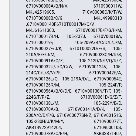
6710V00008A/B/N/V, 6710900011W,
MKJ42519605, 710V00008C/K/T/W,
6710T00008B/C/G , MKJ49980313
,6710V000140F,6710T00017M/Q/V,
MKJ61611303, 6710V00017E/F/G/H/M,
6710T00017B/H, 105-207J, 6710V00018A,
6710T00019F, 105-209A/B/C/D/L/J/M,
6710V00027F/J/K, 6710T00022D/F/S, 105-
210A/E/F/J/M, 6710V00028G/H/R/S,
6710V00091A/G/Z, 105-212D/N/P/Q/R/Z,
6710V00032U/J/G/C/W, 6710V00124V, 105-
214C/G/L/S/V/PF, 6710V00042E/A,
6710V00126L/Q, 105-219A/D/L, 6710V00054E,
6710V00126R/M, 105-224F/P,
6710V00056A/B/C/D/E, 6710V00138N/T/F, 105-
224G/F/P/Z, 6710V00061D/G/Z/T,
6710V00138L/M, 105-229Y/B/D,
6710V00070A/B, 6710V00141A/D/K, 105-
230A/C/D/F/G, 6710V00077SN/Z, 6710V00151S,
105-230H/J/K/M/Y, 6710V00077T,
AKB14972914204, 6710900010S,
6710V00078A/C/E/H, AKB33871407,