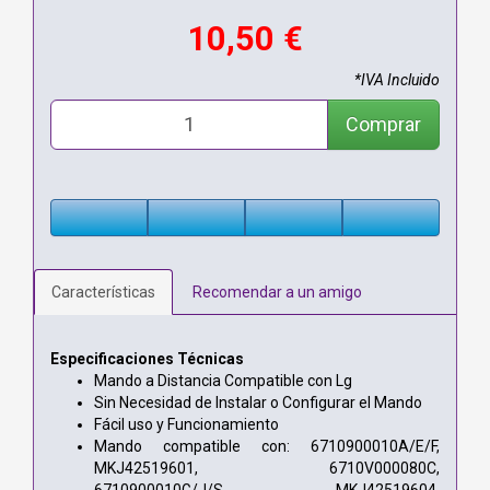
10,50 €
*IVA Incluido
Comprar
Características
Recomendar a un amigo
Especificaciones Técnicas
Mando a Distancia Compatible con Lg
Sin Necesidad de Instalar o Configurar el Mando
Fácil uso y Funcionamiento
Mando compatible con: 6710900010A/E/F,
MKJ42519601, 6710V000080C,
6710900010G/J/S, MKJ42519604,