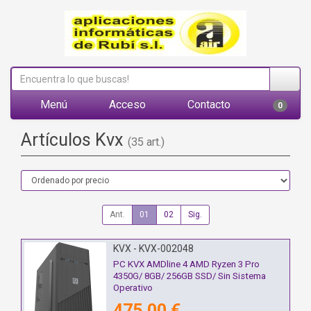
Menú
Acceso
Contacto
0
Artículos Kvx
(35 art.)
Ant.
01
02
Sig.
KVX - KVX-002048
PC KVX AMDline 4 AMD Ryzen 3 Pro
4350G/ 8GB/ 256GB SSD/ Sin Sistema
Operativo
475,00 €