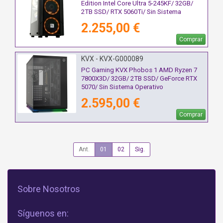
Edition Intel Core Ultra 5-245KF/ 32GB/
2TB SSD/ RTX 5060Ti/ Sin Sistema
Operativo
2.255,00 €
Comprar
KVX - KVX-G000089
PC Gaming KVX Phobos 1 AMD Ryzen 7
7800X3D/ 32GB/ 2TB SSD/ GeForce RTX
5070/ Sin Sistema Operativo
2.595,00 €
Comprar
Ant.
01
02
Sig.
Sobre Nosotros
Síguenos en: