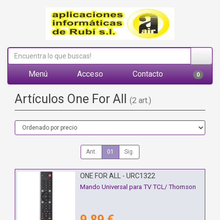
Menú
Acceso
Contacto
0
Artículos One For All
(2 art.)
Ant.
01
Sig.
ONE FOR ALL - URC1322
Mando Universal para TV TCL/ Thomson
9,89 €